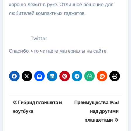
хорошо лежит в руке. Отличное решение для
любителей компактных гаджетов.
Twitter
Спасибо, что читаете материалы на сайте
Навигация
Гибрид планшета и
Преимущества IPad
по
ноутбука
над другими
планшетами
записям