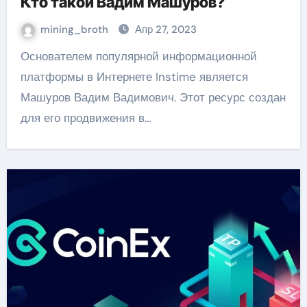
Кто такой Вадим Машуров?
mining_broth
Апр 27, 2023
Основателем популярной информационной
платформы в Интернете Instime является
Машуров Вадим Вадимович. Этот ресурс создан
для его продвижения в…