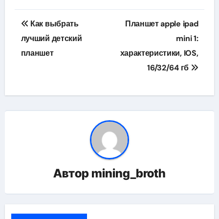
Навигация
Как выбрать
Планшет apple ipad
по
лучший детский
mini 1:
планшет
характеристики, IOS,
записям
16/32/64 гб
Автор
mining_broth