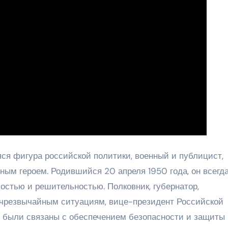
я фигура российской политики, военный и публицист,
ным героем. Родившийся 20 апреля 1950 года, он всегд
остью и решительностью. Полковник, губернатор,
 чрезвычайным ситуациям, вице-президент Российской
 были связаны с обеспечением безопасности и защиты