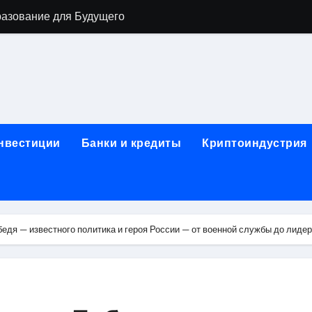
разование для Будущего
о охране труда с тренажёрами онлайн
ла в Москву и обратно по привлекательным ценам
) на СБЕР (Сбербанк) RUB (рубли)
2: Всё, что нужно знать
инвестиции
Банки и кредиты
Криптоиндустрия
н: Возможности и Преимущества
ра в компании ИНКОМ-Недвижимость
овых подписей
дя — известного политика и героя России — от военной службы до лидер
я Отдела Продаж?
спешного Предпринимательства