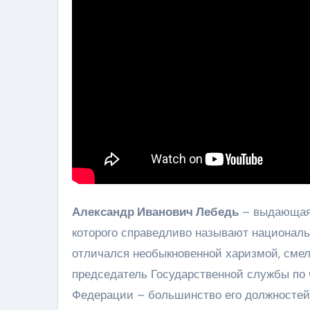
Александр Иванович Лебедь
– выдающаяс
которого справедливо называют националь
отличался необыкновенной харизмой, смел
председатель Государственной службы по
Федерации – большинство его должностей