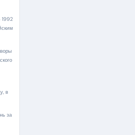
 1992
йским
оворы
ского
у, в
нь за