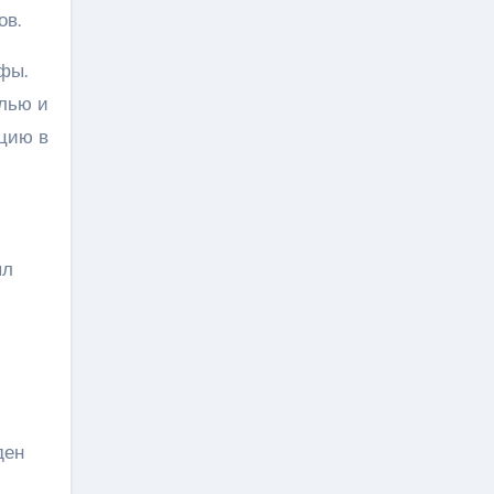
ов.
фы.
алью и
ацию в
ыл
ден