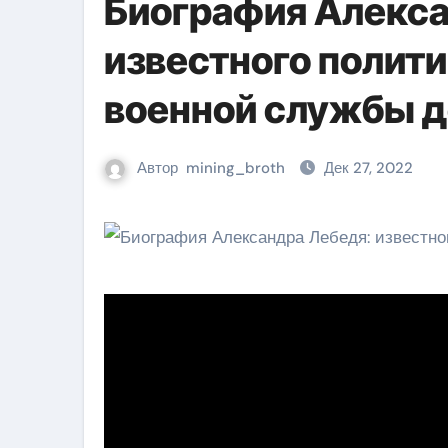
Биография Алекс
известного полити
военной службы д
Автор
mining_broth
Дек 27, 2022