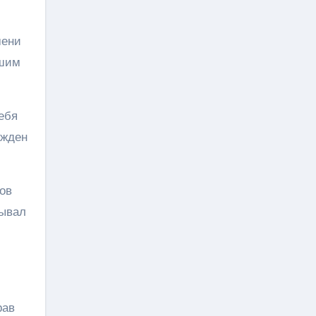
мени
чшим
ебя
ажден
ов
зывал
рав