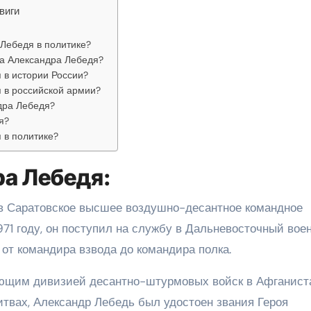
виги
Лебедя в политике?
ра Александра Лебедя?
 в истории России?
 в российской армии?
дра Лебедя?
я?
 в политике?
а Лебедя:
 в Саратовское высшее воздушно-десантное командное
1971 году, он поступил на службу в Дальневосточный вое
 от командира взвода до командира полка.
ующим дивизией десантно-штурмовых войск в Афганист
итвах, Александр Лебедь был удостоен звания Героя