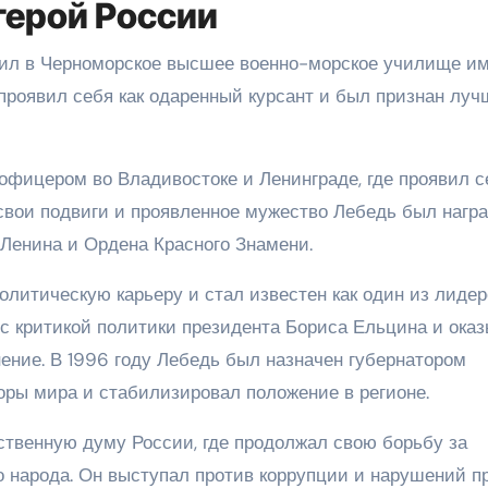
герой России
пил в Черноморское высшее военно-морское училище и
 проявил себя как одаренный курсант и был признан лу
фицером во Владивостоке и Ленинграде, где проявил с
 свои подвиги и проявленное мужество Лебедь был нагр
 Ленина и Ордена Красного Знамени.
литическую карьеру и стал известен как один из лидер
 с критикой политики президента Бориса Ельцина и ока
ение. В 1996 году Лебедь был назначен губернатором
боры мира и стабилизировал положение в регионе.
ственную думу России, где продолжал свою борьбу за
о народа. Он выступал против коррупции и нарушений п