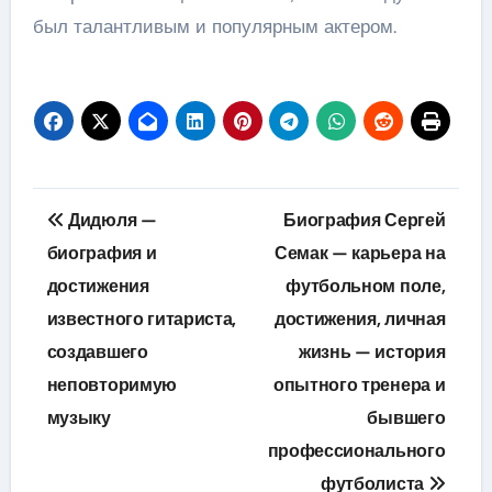
был талантливым и популярным актером.
Навигация
Дидюля —
Биография Сергей
по
биография и
Семак — карьера на
достижения
футбольном поле,
записям
известного гитариста,
достижения, личная
создавшего
жизнь — история
неповторимую
опытного тренера и
музыку
бывшего
профессионального
футболиста