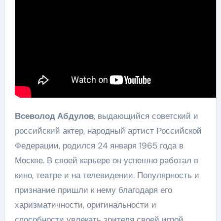
Всеволод Абдулов
, выдающийся советский и
российский актер, народный артист Российской
Федерации, родился 24 января 1965 года в
Москве. В своей карьере он успешно работал в
кино, театре и на телевидении. Популярность и
признание пришли к нему благодаря его
харизматичности, оригинальности и
способности увлекать зрителя своей игрой.