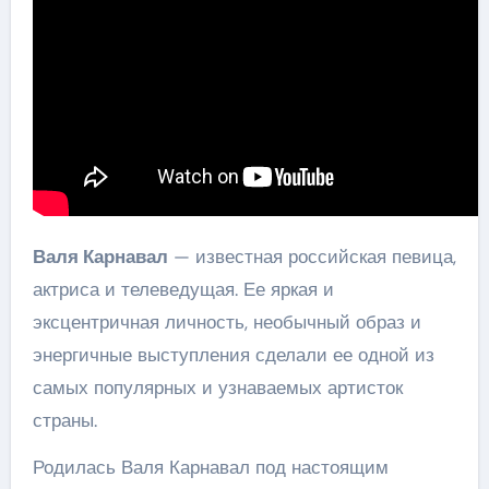
Валя Карнавал
— известная российская певица,
актриса и телеведущая. Ее яркая и
эксцентричная личность, необычный образ и
энергичные выступления сделали ее одной из
самых популярных и узнаваемых артисток
страны.
Родилась Валя Карнавал под настоящим