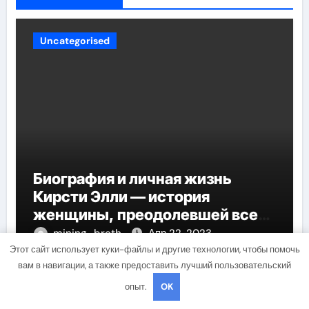
Uncategorised
Биография и личная жизнь
Кирсти Элли — история
женщины, преодолевшей все
трудности и стала
mining_broth
Апр 22, 2023
воплощением успеха
Этот сайт использует куки-файлы и другие технологии, чтобы помочь
вам в навигации, а также предоставить лучший пользовательский
опыт.
OK
Uncategorised