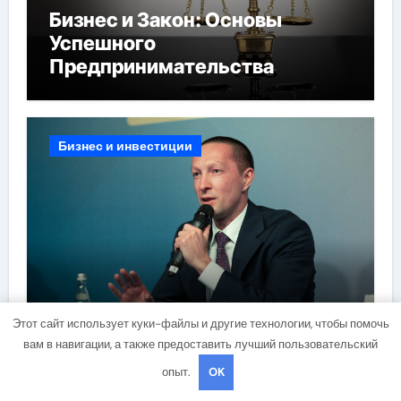
Бизнес и Закон: Основы
Успешного
Предпринимательства
Бизнес и инвестиции
Этот сайт использует куки-файлы и другие технологии, чтобы помочь
Университет Синергия:
вам в навигации, а также предоставить лучший пользовательский
Образование для Будущего
опыт.
OK