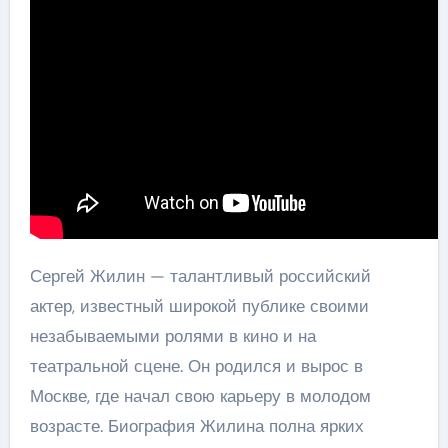
Сергей Жилин — талантливый российский
актер, известный широкой публике своими
незабываемыми ролями в кино и на
театральной сцене. Он родился и вырос в
Москве, где начал свою карьеру в молодом
возрасте. Биография Жилина полна ярких