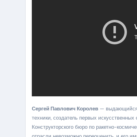
Сергей Павлович Королев
— выдающийся р
техники, создатель первых искусственных 
Конструкторского бюро по ракетно-космичес
отрасли невозможно переоценить, и его им