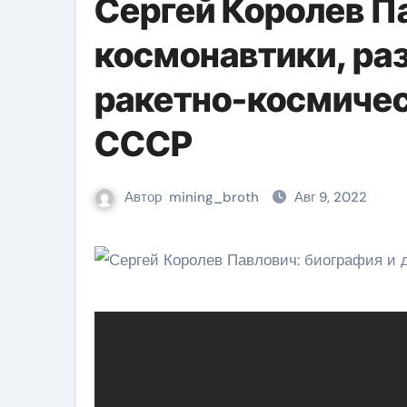
Сергей Королев П
космонавтики, раз
ракетно-космиче
СССР
Автор
mining_broth
Авг 9, 2022