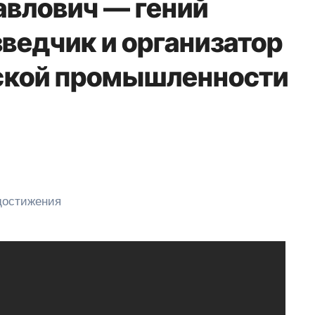
авлович — гений
ведчик и организатор
ской промышленности