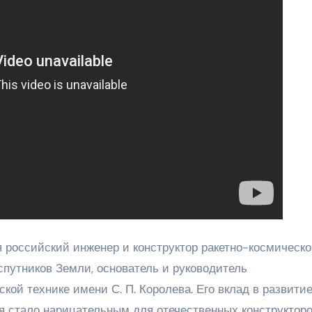
оссийский инженер и конструктор ракетно-космическ
спутников Земли, основатель и руководитель
кой технике имени С. П. Королева. Его вклад в развити
я стало нарицательным для отечественных конструкторо