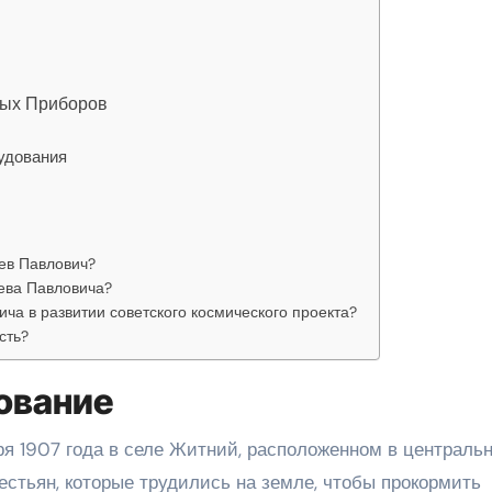
ных Приборов
рудования
ев Павлович?
ева Павловича?
ча в развитии советского космического проекта?
сть?
ование
ря 1907 года в селе Житний, расположенном в централь
естьян, которые трудились на земле, чтобы прокормить