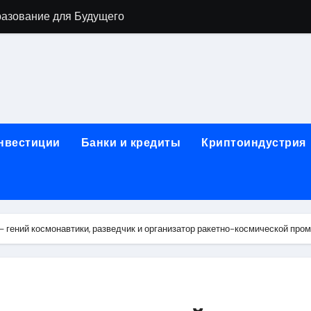
разование для Будущего
о охране труда с тренажёрами онлайн
ла в Москву и обратно по привлекательным ценам
) на СБЕР (Сбербанк) RUB (рубли)
2: Всё, что нужно знать
инвестиции
Банки и кредиты
Криптоиндустрия
н: Возможности и Преимущества
ра в компании ИНКОМ-Недвижимость
овых подписей
— гений космонавтики, разведчик и организатор ракетно-космической п
я Отдела Продаж?
спешного Предпринимательства