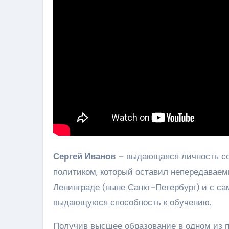
Сергей Иванов
– выдающаяся личность со
политиком, который оставил непередаваемы
Ленинграде (ныне Санкт-Петербург) и с са
выдающуюся способность к обучению.
Получив высшее образование в одном из п