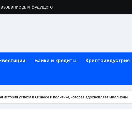
разование для Будущего
о охране труда с тренажёрами онлайн
ла в Москву и обратно по привлекательным ценам
) на СБЕР (Сбербанк) RUB (рубли)
2: Всё, что нужно знать
инвестиции
Банки и кредиты
Криптоиндустрия
н: Возможности и Преимущества
ра в компании ИНКОМ-Недвижимость
овых подписей
я история успеха в бизнесе и политике, которая вдохновляет миллионы
я Отдела Продаж?
спешного Предпринимательства