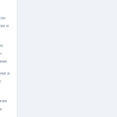
 он
ки и
Он
н
ики.
ике и
у
гея
ь