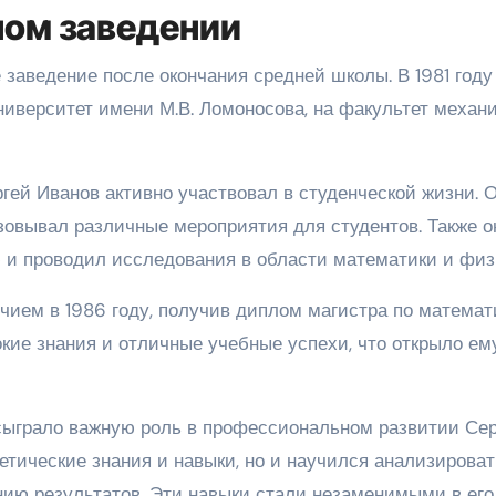
ном заведении
заведение после окончания средней школы. В 1981 году
ниверситет имени М.В. Ломоносова, на факультет механи
ргей Иванов активно участвовал в студенческой жизни. 
зовывал различные мероприятия для студентов. Также о
 и проводил исследования в области математики и физ
чием в 1986 году, получив диплом магистра по математ
кие знания и отличные учебные успехи, что открыло ем
 сыграло важную роль в профессиональном развитии Сер
ретические знания и навыки, но и научился анализироват
ию результатов. Эти навыки стали незаменимыми в его