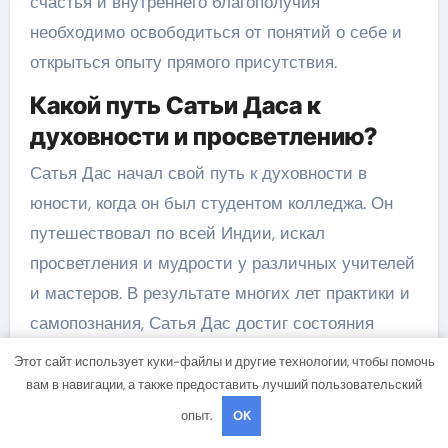
счастья и внутреннего благополучия
необходимо освободиться от понятий о себе и
открыться опыту прямого присутствия.
Какой путь Сатьи Даса к
духовности и просветлению?
Сатья Дас начал свой путь к духовности в
юности, когда он был студентом колледжа. Он
путешествовал по всей Индии, искал
просветления и мудрости у различных учителей
и мастеров. В результате многих лет практики и
самопознания, Сатья Дас достиг состояния
просветления и осознал свою истинную
Этот сайт использует куки-файлы и другие технологии, чтобы помочь
природу.
вам в навигации, а также предоставить лучший пользовательский
опыт.
OK
Каким образом Сатья Дас