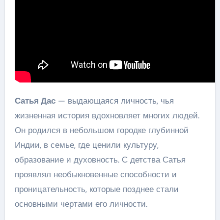
Сатья Дас
— выдающаяся личность, чья
жизненная история вдохновляет многих людей.
Он родился в небольшом городке глубинной
Индии, в семье, где ценили культуру,
образование и духовность. С детства Сатья
проявлял необыкновенные способности и
проницательность, которые позднее стали
основными чертами его личности.