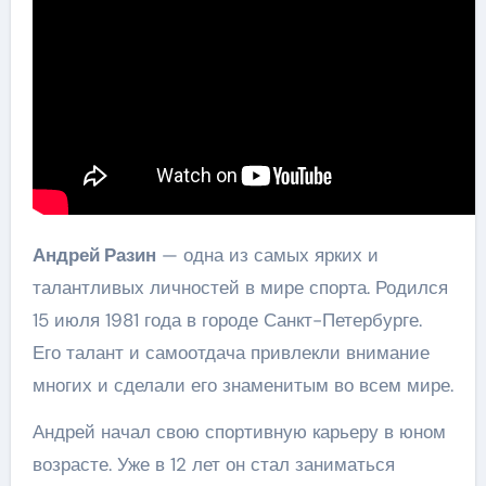
Андрей Разин
— одна из самых ярких и
талантливых личностей в мире спорта. Родился
15 июля 1981 года в городе Санкт-Петербурге.
Его талант и самоотдача привлекли внимание
многих и сделали его знаменитым во всем мире.
Андрей начал свою спортивную карьеру в юном
возрасте. Уже в 12 лет он стал заниматься