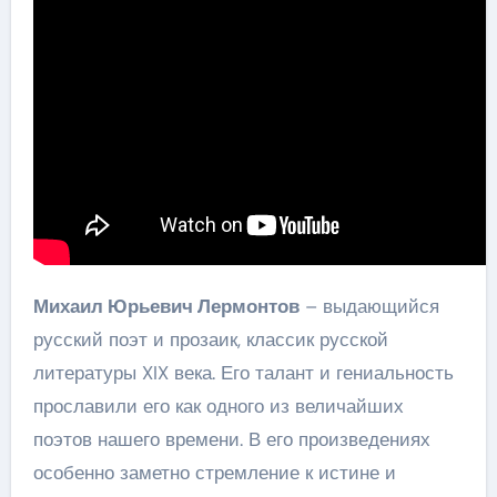
Михаил Юрьевич Лермонтов
– выдающийся
русский поэт и прозаик, классик русской
литературы XIX века. Его талант и гениальность
прославили его как одного из величайших
поэтов нашего времени. В его произведениях
особенно заметно стремление к истине и