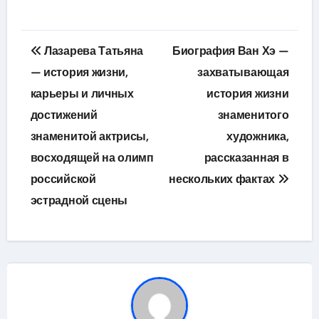
Навигация
Лазарева Татьяна
Биография Ван Хэ —
по
— история жизни,
захватывающая
карьеры и личных
история жизни
записям
достижений
знаменитого
знаменитой актрисы,
художника,
восходящей на олимп
рассказанная в
российской
нескольких фактах
эстрадной сцены