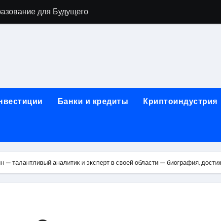
разование для Будущего
о охране труда с тренажёрами онлайн
ла в Москву и обратно по привлекательным ценам
) на СБЕР (Сбербанк) RUB (рубли)
2: Всё, что нужно знать
инвестиции
Банки и кредиты
Криптоиндустрия
н: Возможности и Преимущества
ра в компании ИНКОМ-Недвижимость
овых подписей
 — талантливый аналитик и эксперт в своей области — биография, дости
я Отдела Продаж?
спешного Предпринимательства