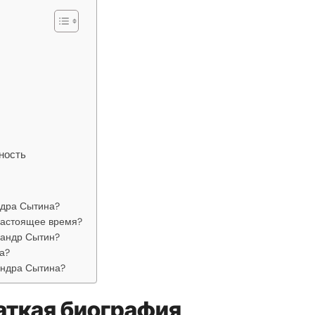
ность
ндра Сытина?
настоящее время?
сандр Сытин?
а?
андра Сытина?
аткая биография