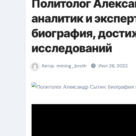
Политолог Алекса
аналитик и экспер
биография, дости
исследований
Автор
mining_broth
Июл 26, 2022