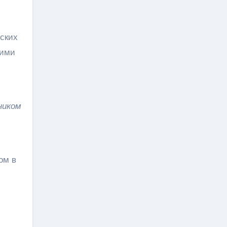
еских
оими
ником
ом в