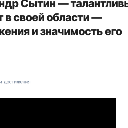
ндр Сытин — талантлив
т в своей области —
жения и значимость его