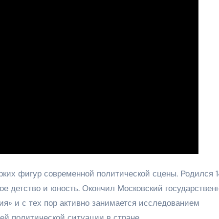
рких фигур современной политической сцены. Родился 1
свое детство и юность. Окончил Московский государствен
ия» и с тех пор активно занимается исследованием
ей политической ситуации в стране.