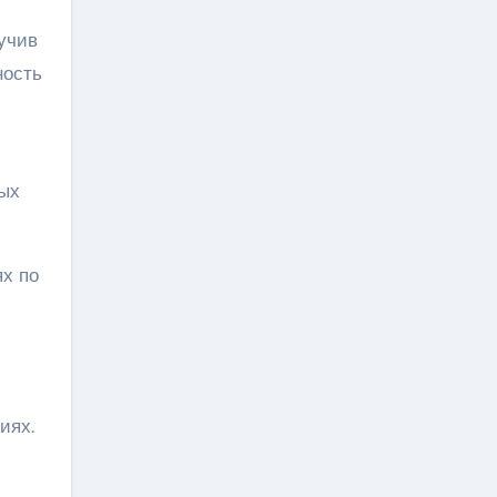
учив
ность
ных
х по
иях.