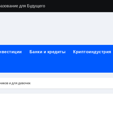
разование для Будущего
о охране труда с тренажёрами онлайн
ла в Москву и обратно по привлекательным ценам
) на СБЕР (Сбербанк) RUB (рубли)
2: Всё, что нужно знать
инвестиции
Банки и кредиты
Криптоиндустрия
н: Возможности и Преимущества
ра в компании ИНКОМ-Недвижимость
овых подписей
иков и для девочек
я Отдела Продаж?
спешного Предпринимательства