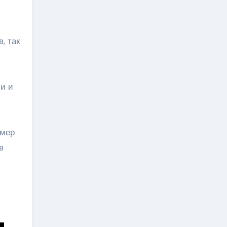
, так
ми и
имер
в