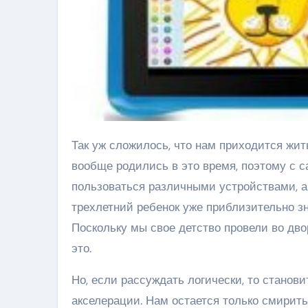
Так уж сложилось, что нам приходится жить в веке информационных технологий. А наши дети так
вообще родились в это время, поэтому с са
пользоваться различными устройствами, а 
трехлетний ребенок уже приблизительно зн
Поскольку мы свое детство провели во дво
это.
Но, если рассуждать логически, то станов
акселерации. Нам остается только смирит