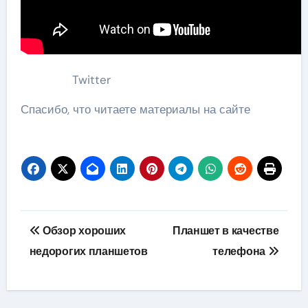
Twitter
Спасибо, что читаете материалы на сайте
Навигация
Обзор хороших
Планшет в качестве
по
недорогих планшетов
телефона
записям