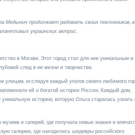
а Медынич продолжает радовать своих поклонников, в
алантливых украинских актрис.
тство в Москве. Этот город стал для нее уникальным и
убокий след в ее жизни и творчестве.
им улицам, исследуя каждый уголок своего любимого гор
 напоминало ей о богатой истории России. Каждый дом,
ю уникальную историю, которую Ольга старалась узнать 
музеев и галерей, где получала новые знания и впечат
кую галерею, где находились шедевры российского