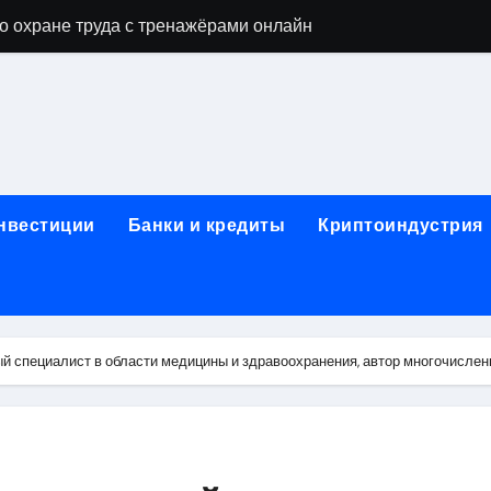
о охране труда с тренажёрами онлайн
ла в Москву и обратно по привлекательным ценам
) на СБЕР (Сбербанк) RUB (рубли)
2: Всё, что нужно знать
н: Возможности и Преимущества
инвестиции
Банки и кредиты
Криптоиндустрия
ра в компании ИНКОМ-Недвижимость
овых подписей
я Отдела Продаж?
й специалист в области медицины и здравоохранения, автор многочислен
спешного Предпринимательства