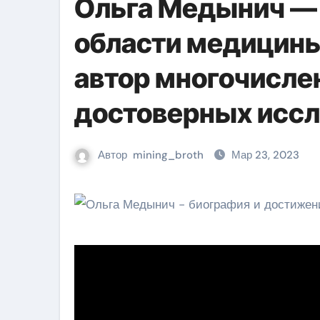
Ольга Медынич — 
области медицины
автор многочисле
достоверных исс
Автор
mining_broth
Мар 23, 2023