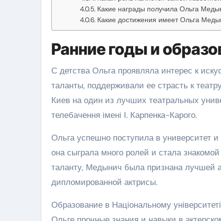
Какие награды получила Ольга Медын
Какие достижения имеет Ольга Меды
Ранние годы и образо
С детства Ольга проявляла интерес к искус
таланты, поддерживали ее страсть к театру
Киев на один из лучших театральных униве
телебачення імені І. Карпенка-Карого.
Ольга успешно поступила в университет и 
она сыграла много ролей и стала знакомой
таланту, Медынич была признана лучшей а
дипломированной актрисы.
Образование в Національному університеті т
Ольге прочные знания и навыки в актерско