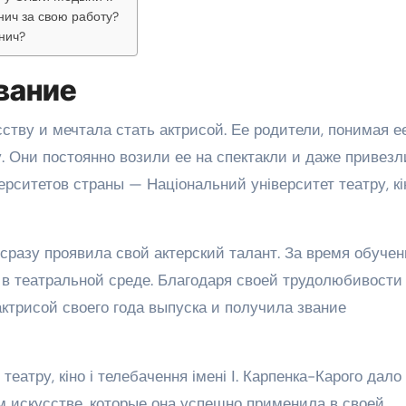
ич за свою работу?
нич?
вание
ству и мечтала стать актрисой. Ее родители, понимая е
. Они постоянно возили ее на спектакли и даже привезл
рситетов страны — Національний університет театру, кін
сразу проявила свой актерский талант. За время обучен
 в театральной среде. Благодаря своей трудолюбивости
ктрисой своего года выпуска и получила звание
еатру, кіно і телебачення імені І. Карпенка-Карого дало
м искусстве, которые она успешно применила в своей