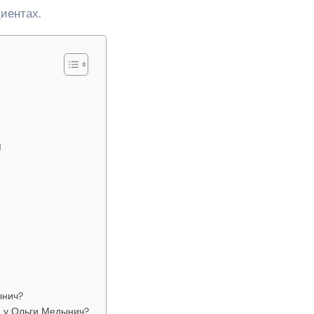
иентах.
я
ынич?
й у Ольги Медынич?