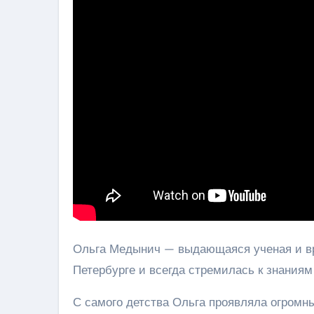
Ольга Медынич — выдающаяся ученая и вра
Петербурге и всегда стремилась к знаниям 
С самого детства Ольга проявляла огромн