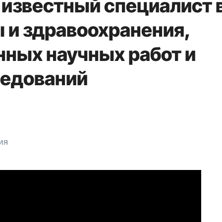
известный специалист 
 и здравоохранения,
нных научных работ и
ледований