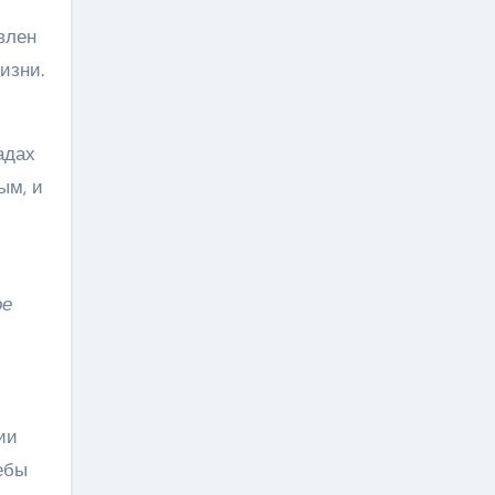
влен
изни.
адах
ым, и
ое
ии
ебы