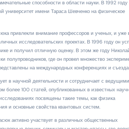
амечательные способности в области науки. В 1992 году
ый университет имени Тараса Шевченко на физическое
юка привлекли внимание профессоров и ученых, и уже 
зличных исследовательских проектах. В 1996 году он ус
ике и получил отличную оценку. В этом же году Никола
ки полупроводников, где он провел множество эксперим
представлены на международных конференциях и съезда
вует в научной деятельности и сотрудничает с ведущим
ом более 100 статей, опубликованных в известных науч
 исследованиях посвящены такие темы, как физика
ния и основные свойства квантовых систем.
асюк активно участвует в различных общественных
опулярные лекции, семинары и мастер-классы, где дели