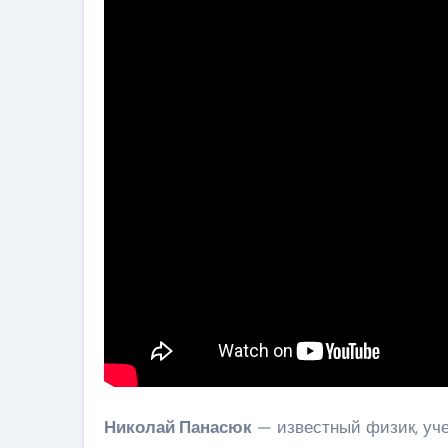
Николай Панасюк
— известный физик, уче