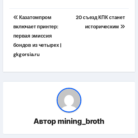
Навигация
Казатомпром
20 съезд КПК станет
по
включает принтер:
историческим
первая эмиссия
записям
бондов из четырех |
gkgorsia.ru
Автор
mining_broth