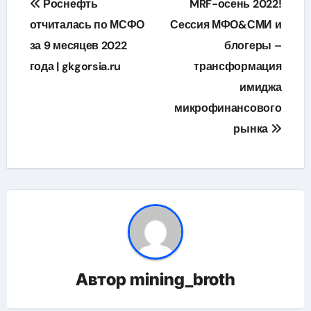
Роснефть
MRF-осень 2022!
по
отчиталась по МСФО
Сессия МФО&СМИ и
за 9 месяцев 2022
блогеры –
записям
года | gkgorsia.ru
трансформация
имиджа
микрофинансового
рынка
Автор
mining_broth