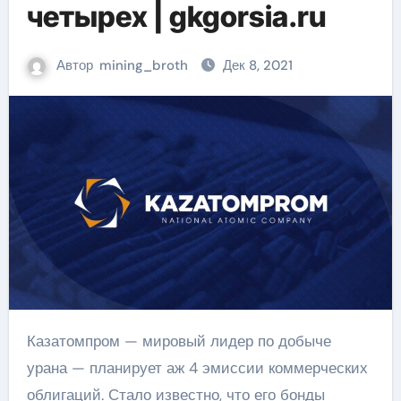
четырех | gkgorsia.ru
Автор
mining_broth
Дек 8, 2021
Казатомпром — мировый лидер по добыче
урана — планирует аж 4 эмиссии коммерческих
облигаций. Стало известно, что его бонды