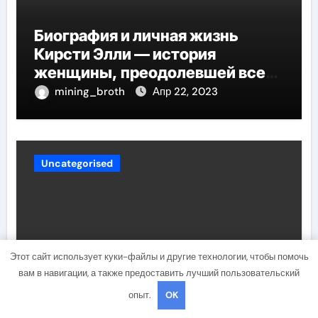
Биография и личная жизнь
Кирсти Элли — история
женщины, преодолевшей все
трудности и стала
mining_broth
Апр 22, 2023
воплощением успеха
Uncategorised
Этот сайт использует куки-файлы и другие технологии, чтобы помочь
вам в навигации, а также предоставить лучший пользовательский
опыт.
OK
Национальность и биография