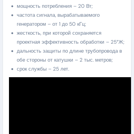
мощность потребления – 20 Вт;
частота сигнала, вырабатываемого
генератором – от 1 до 50 кГц;
жесткость, при которой сохраняется
проектная эффективность обработки – 25°Ж;
дальность защиты по длине трубопровода в
обе стороны от катушки – 2 тыс. метров;
срок службы – 25 лет.