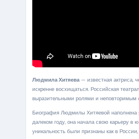
Людмила Хитяева
— известная актриса, ч
искренне восхищаться. Российская театрал
выразительными ролями и неповторимым 
Биография Людмилы Хитяевой наполнена 
далеком году, она начала свою карьеру в ю
уникальность были признаны как в России, 