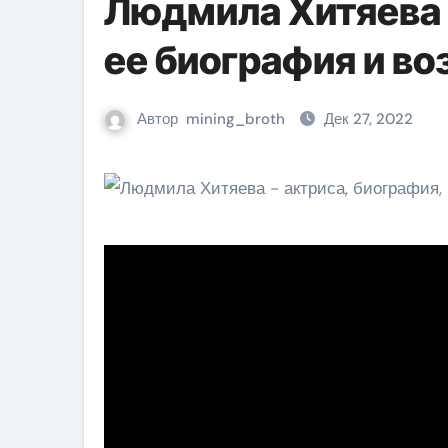
Людмила Хитяева 
ее биография и во
Автор
mining_broth
Дек 27, 2022