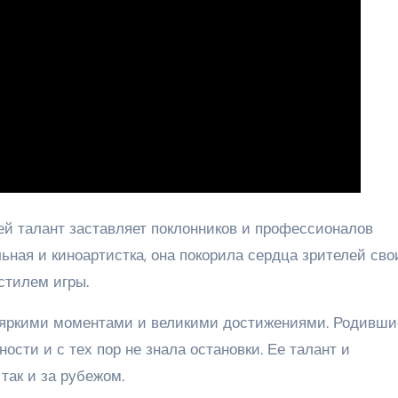
ей талант заставляет поклонников и профессионалов
ьная и киноартистка, она покорила сердца зрителей св
стилем игры.
яркими моментами и великими достижениями. Родивши
ности и с тех пор не знала остановки. Ее талант и
так и за рубежом.