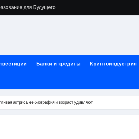
разование для Будущего
о охране труда с тренажёрами онлайн
ла в Москву и обратно по привлекательным ценам
) на СБЕР (Сбербанк) RUB (рубли)
2: Всё, что нужно знать
инвестиции
Банки и кредиты
Криптоиндустрия
н: Возможности и Преимущества
ра в компании ИНКОМ-Недвижимость
овых подписей
ливая актриса, ее биография и возраст удивляют
я Отдела Продаж?
спешного Предпринимательства