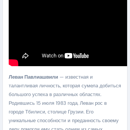
Леван Павлиашвили
— известная и
талантливая личность, которая сумела добиться
большого успеха в различных областях.
Родившись 15 июля 1983 года, Леван рос в
городе Тбилиси, столице Грузии. Его
уникальные способности и преданность своему
делу помогли ему стать одним из самых