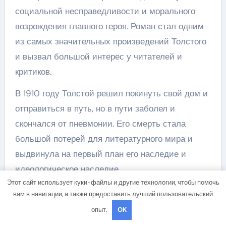
социальной несправедливости и морального
возрождения главного героя. Роман стал одним
из самых значительных произведений Толстого
и вызвал большой интерес у читателей и
критиков.
В 1910 году Толстой решил покинуть свой дом и
отправиться в путь, но в пути заболел и
скончался от пневмонии. Его смерть стала
большой потерей для литературного мира и
выдвинула на первый план его наследие и
идеологическое наследие.
Этот сайт использует куки-файлы и другие технологии, чтобы помочь
Наиболее важным наследием Льва Николаевича
вам в навигации, а также предоставить лучший пользовательский
Толстого стали его произведения, которые
опыт.
OK
оказали огромное влияние на развитие русской