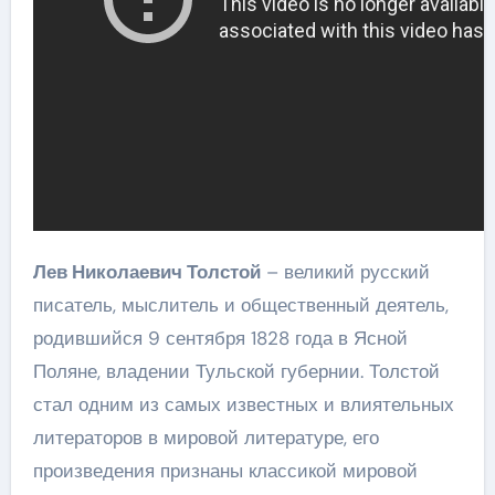
Лев Николаевич Толстой
– великий русский
писатель, мыслитель и общественный деятель,
родившийся 9 сентября 1828 года в Ясной
Поляне, владении Тульской губернии. Толстой
стал одним из самых известных и влиятельных
литераторов в мировой литературе, его
произведения признаны классикой мировой