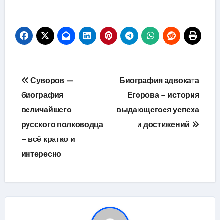
Навигация
Суворов —
Биография адвоката
по
биография
Егорова – история
величайшего
выдающегося успеха
записям
русского полководца
и достижений
– всё кратко и
интересно