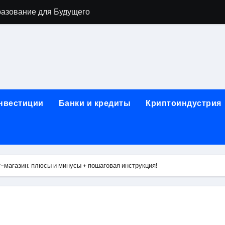
разование для Будущего
о охране труда с тренажёрами онлайн
ла в Москву и обратно по привлекательным ценам
) на СБЕР (Сбербанк) RUB (рубли)
2: Всё, что нужно знать
инвестиции
Банки и кредиты
Криптоиндустрия
н: Возможности и Преимущества
ра в компании ИНКОМ-Недвижимость
овых подписей
т-магазин: плюсы и минусы + пошаговая инструкция!
я Отдела Продаж?
спешного Предпринимательства