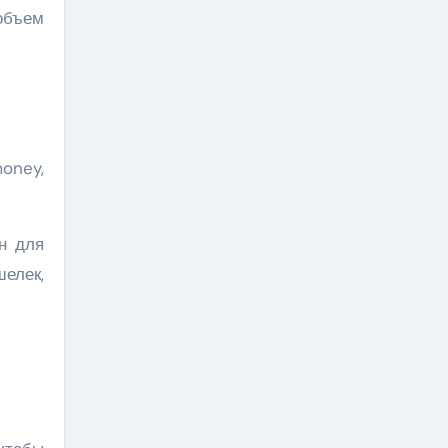
объем
oney,
н для
елек,