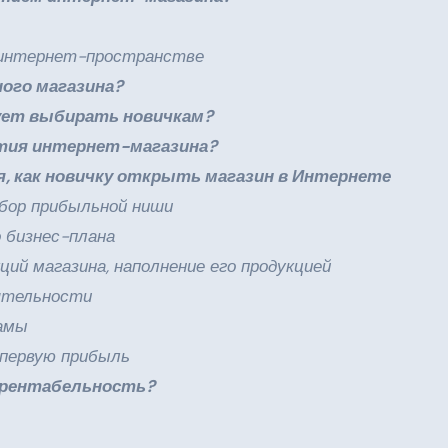
в интернет-пространстве
ного магазина?
дует выбирать новичкам?
тия интернет-магазина?
я, как новичку открыть магазин в Интернете
одбор прибыльной ниши
о бизнес-плана
кций магазина, наполнение его продукцией
еятельности
ламы
и первую прибыль
ь рентабельность?