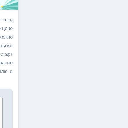
о цене
 можно
ьшими
старт
вание
влю и