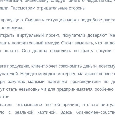
т-магазин, бизнесмену следует знать о недостатках, 
овли. Рассмотрим отрицательные стороны:
 продукцию. Смягчить ситуацию может подробное описа
положениях.
ткрыть виртуальный проект, покупатели доверяют ме
авать положительный имидж. Стоит заметить, что на д
я оплаты. Она должна проходить по факту покупки 
ете продукцию, клиент хочет сэкономить деньги, поэтом
упателей. Нередко молодые интернет-магазины первое 
при закупках малыми партиями производители не д
ут стать невыгодными для предпринимателя, особенно 
атно.
упатель отказывается по той причине, что его виртуа
ло с реальной картиной. Здесь бизнесмен-собстве