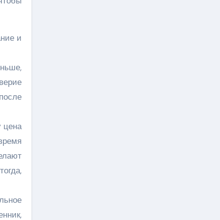
чтобы
ние и
ньше,
оверие
после
у цена
время
елают
тогда,
льное
нник,