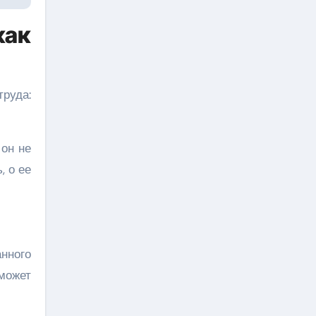
как
руда:
 он не
, о ее
нного
может