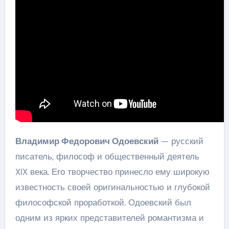
Владимир Федорович Одоевский
— русский
писатель, философ и общественный деятель
XIX века. Его творчество принесло ему широкую
известность своей оригинальностью и глубокой
философской проработкой. Одоевский был
одним из ярких представителей романтизма и