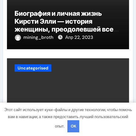
Биография и личная жизнь
Кирсти Элли — история
женщины, преодолевшей все
трудности и стала
mining_broth
Апр 22, 2023
воплощением успеха
Uncategorised
Этот сайт использует куки-файлы и другие технологии, чтобы помочь
вам в навигации, а также предоставить лучший пользовательский
опыт.
OK
Национальность и биография