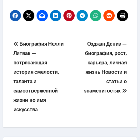
Навигация
Биография Нелли
Озджан Дениз —
по
Литвак —
биография, рост,
потрясающая
карьера, личная
записям
история смелости,
жизнь Новости и
таланта и
статьи о
самоотверженной
знаменитостях
жизни во имя
искусства