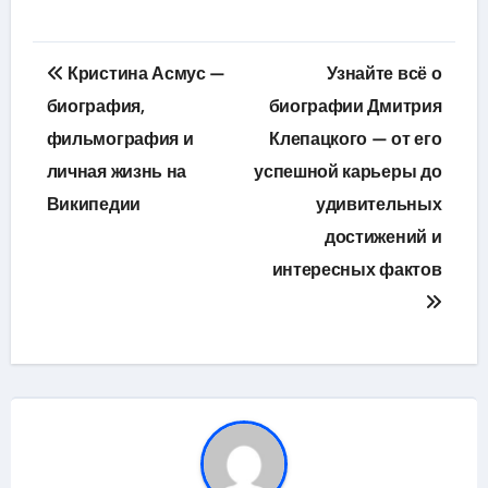
Навигация
Кристина Асмус —
Узнайте всё о
по
биография,
биографии Дмитрия
фильмография и
Клепацкого — от его
записям
личная жизнь на
успешной карьеры до
Википедии
удивительных
достижений и
интересных фактов