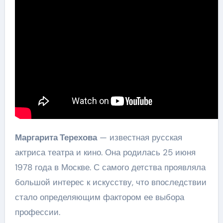
Маргарита Терехова
— известная русская
актриса театра и кино. Она родилась 25 июня
1978 года в Москве. С самого детства проявляла
большой интерес к искусству, что впоследствии
стало определяющим фактором ее выбора
профессии.