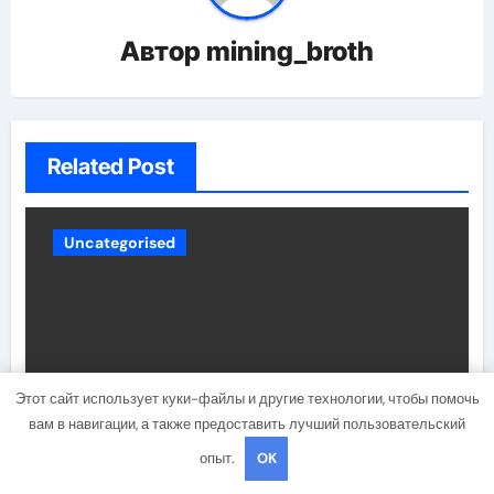
Автор
mining_broth
Related Post
Uncategorised
Этот сайт использует куки-файлы и другие технологии, чтобы помочь
вам в навигации, а также предоставить лучший пользовательский
Биография и личная жизнь
опыт.
OK
Кирсти Элли — история