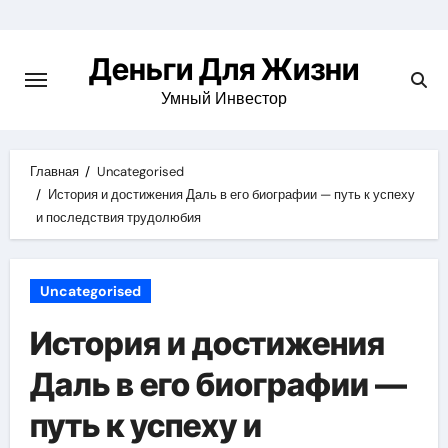
Перейти
к
Деньги Для Жизни
содержимому
Умный Инвестор
Главная
Uncategorised
История и достижения Даль в его биографии — путь к успеху
и последствия трудолюбия
Uncategorised
История и достижения
Даль в его биографии —
путь к успеху и