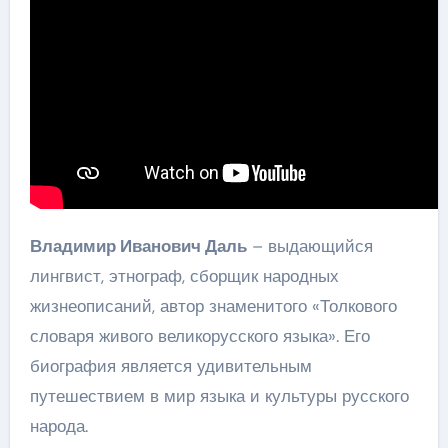
Владимир Иванович Даль
– выдающийся
лингвист, этнограф, сборщик народных
жизнеописаний, автор знаменитого «Толкового
словаря живого великорусского языка». Его
биография является удивительным
путешествием в мир языка и культуры русского
народа.