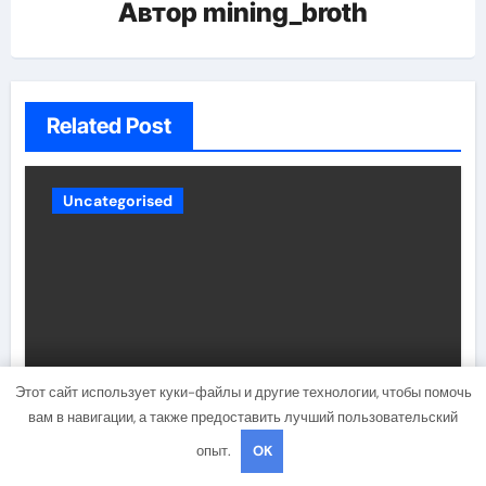
Автор
mining_broth
Related Post
Uncategorised
Этот сайт использует куки-файлы и другие технологии, чтобы помочь
Биография и личная жизнь
вам в навигации, а также предоставить лучший пользовательский
Кирсти Элли — история
опыт.
OK
женщины, преодолевшей все