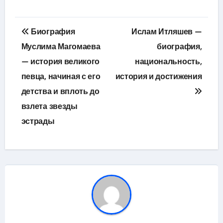
Навигация
Биография
Ислам Итляшев —
по
Муслима Магомаева
биография,
— история великого
национальность,
записям
певца, начиная с его
история и достижения
детства и вплоть до
взлета звезды
эстрады