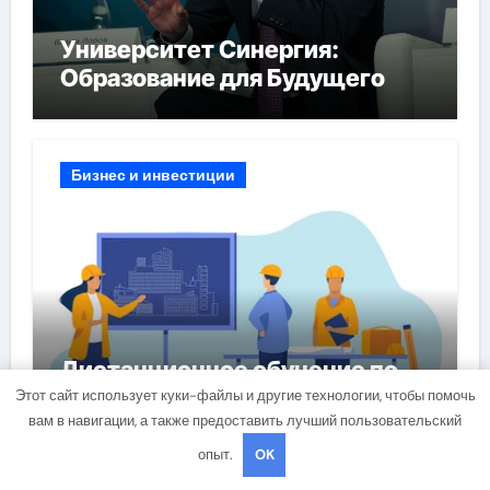
Университет Синергия:
Образование для Будущего
Бизнес и инвестиции
Дистанционное обучение по
охране труда с тренажёрами
Этот сайт использует куки-файлы и другие технологии, чтобы помочь
вам в навигации, а также предоставить лучший пользовательский
онлайн
опыт.
OK