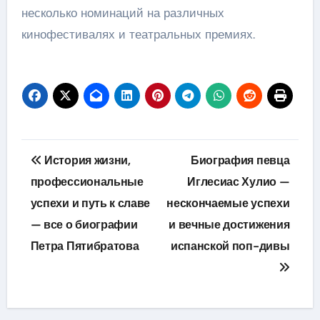
несколько номинаций на различных
кинофестивалях и театральных премиях.
Навигация
История жизни,
Биография певца
по
профессиональные
Иглесиас Хулио —
успехи и путь к славе
нескончаемые успехи
записям
— все о биографии
и вечные достижения
Петра Пятибратова
испанской поп-дивы