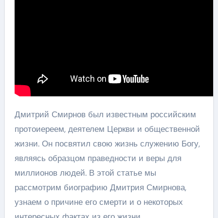
Дмитрий Смирнов был известным российским
протоиереем, деятелем Церкви и общественной
жизни. Он посвятил свою жизнь служению Богу,
являясь образцом праведности и веры для
миллионов людей. В этой статье мы
рассмотрим биографию Дмитрия Смирнова,
узнаем о причине его смерти и о некоторых
интересных фактах из его жизни.