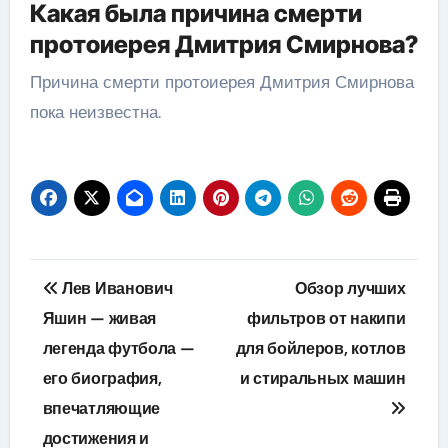
Какая была причина смерти
протоиерея Дмитрия Смирнова?
Причина смерти протоиерея Дмитрия Смирнова
пока неизвестна.
Навигация
Лев Иванович
Обзор лучших
по
Яшин — живая
фильтров от накипи
легенда футбола —
для бойлеров, котлов
записям
его биография,
и стиральных машин
впечатляющие
достижения и