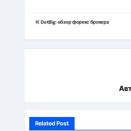
Навигация
DotBig: обзор форекс брокера
по
записям
Ав
Related Post