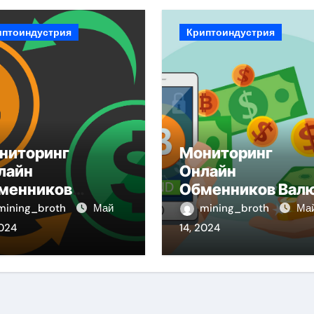
иптоиндустрия
Криптоиндустрия
ниторинг
Мониторинг
лайн
Онлайн
менников
Обменников Вал
лют: Зачем Это
mining_broth
Май
mining_broth
Ма
жно и Как
2024
14, 2024
брать Лучший
рвис