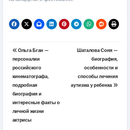
Навигация
Ольга Бган —
Шаталова Соня —
по
персоналии
биография,
российского
особенности и
записям
кинематографа,
способы лечения
подробная
аутизма у ребенка
биография и
интересные факты о
личной жизни
актрисы