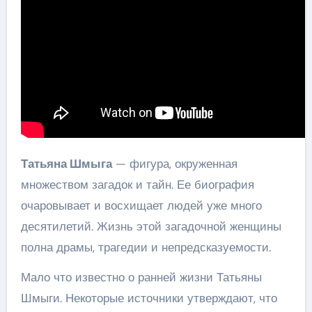
Татьяна Шмыга
— фигура, окруженная
множеством загадок и тайн. Ее биография
очаровывает и восхищает людей уже много
десятилетий. Жизнь этой загадочной женщины
полна драмы, трагедии и непредсказуемости.
Мало что известно о ранней жизни Татьяны
Шмыги. Некоторые источники утверждают, что