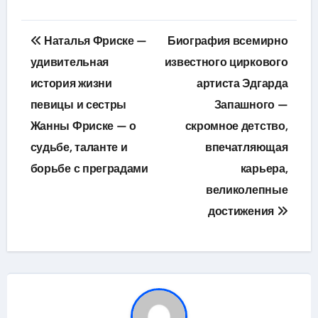
Навигация
Наталья Фриске —
Биография всемирно
по
удивительная
известного циркового
история жизни
артиста Эдгарда
записям
певицы и сестры
Запашного —
Жанны Фриске — о
скромное детство,
судьбе, таланте и
впечатляющая
борьбе с преградами
карьера,
великолепные
достижения