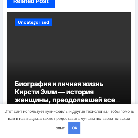
Related Post
Uncategorised
Биография и личная жизнь
Кирсти Элли — история
женщины, преодолевшей все
трудности и стала
mining_broth
Апр 22, 2023
Этот сайт использует куки-файлы и другие технологии, чтобы помочь
воплощением успеха
вам в навигации, а также предоставить лучший пользовательский
опыт.
OK