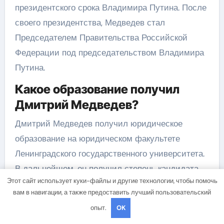
президентского срока Владимира Путина. После
своего президентства, Медведев стал
Председателем Правительства Российской
Федерации под председательством Владимира
Путина.
Какое образование получил
Дмитрий Медведев?
Дмитрий Медведев получил юридическое
образование на юридическом факультете
Ленинградского государственного университета.
В дальнейшем, он получил степень кандидата
Этот сайт использует куки-файлы и другие технологии, чтобы помочь
юридических наук и был профессором.
вам в навигации, а также предоставить лучший пользовательский
Каковы основные факты из
опыт.
OK
биографии Дмитрия