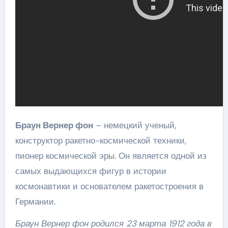
Браун Вернер фон
– немецкий ученый,
конструктор ракетно-космической техники,
пионер космической эры. Он является одной из
самых выдающихся фигур в истории
космонавтики и основателем ракетостроения в
Германии.
Браун Вернер фон родился 23 марта 1912 года в