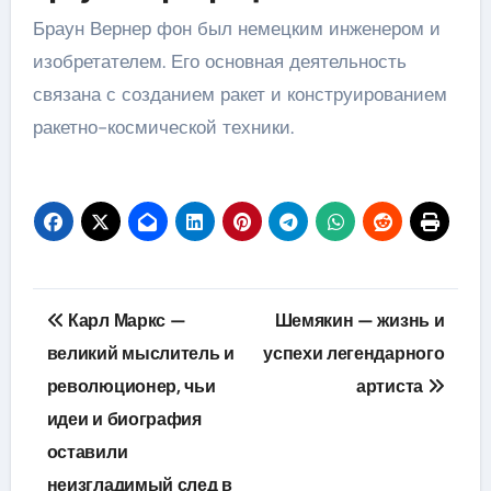
Браун Вернер фон был немецким инженером и
изобретателем. Его основная деятельность
связана с созданием ракет и конструированием
ракетно-космической техники.
Навигация
Карл Маркс —
Шемякин — жизнь и
по
великий мыслитель и
успехи легендарного
революционер, чьи
артиста
записям
идеи и биография
оставили
неизгладимый след в