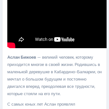
Аслан Бижоев
— великий человек, которому
приходится многое в своей жизни. Родившись в
маленькой деревушке в Кабардино-Балкарии, он
мечтал о большом будущем и постоянно
двигался вперед, преодолевая все трудности,
которые стояли на его пути.
С самых юных лет Аслан проявлял