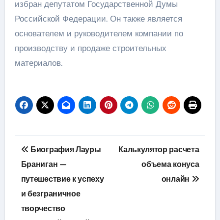
избран депутатом Государственной Думы
Российской Федерации. Он также является
основателем и руководителем компании по
производству и продаже строительных
материалов.
Навигация
Биография Лауры
Калькулятор расчета
по
Браниган —
объема конуса
путешествие к успеху
онлайн
записям
и безграничное
творчество