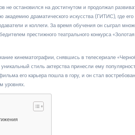
в не остановился на достигнутом и продолжал развива
ю академию драматического искусства (ГИТИС), где его
даватели и коллеги. За время обучения он сыграл множ
обедителем престижного театрального конкурса «Золотая
мание кинематографии, снявшись в телесериале «Черно
и уникальный стиль актерства принесли ему популярнос
 фильма его карьера пошла в гору, и он стал востребов
м уровнях.
стижения