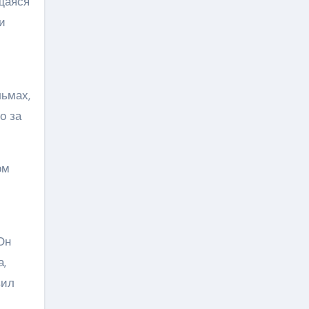
щаяся
и
ьмах,
о за
ом
Он
а,
вил