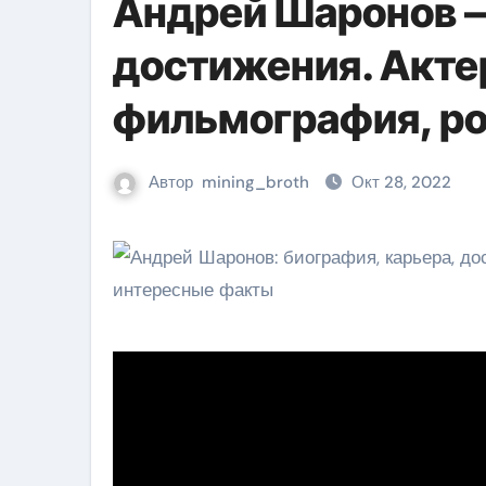
Андрей Шаронов —
достижения. Акте
фильмография, ро
Автор
mining_broth
Окт 28, 2022