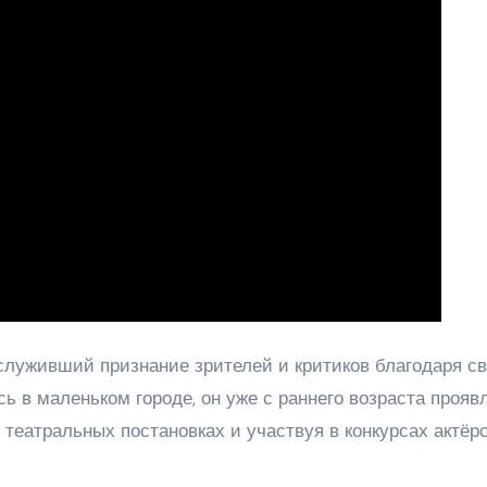
служивший признание зрителей и критиков благодаря с
 в маленьком городе, он уже с раннего возраста прояв
 театральных постановках и участвуя в конкурсах актёрс