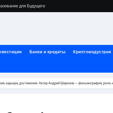
разование для Будущего
о охране труда с тренажёрами онлайн
ла в Москву и обратно по привлекательным ценам
) на СБЕР (Сбербанк) RUB (рубли)
2: Всё, что нужно знать
инвестиции
Банки и кредиты
Криптоиндустрия
н: Возможности и Преимущества
ра в компании ИНКОМ-Недвижимость
овых подписей
ия, карьера, достижения. Актер Андрей Шаронов — фильмография, роли,
я Отдела Продаж?
спешного Предпринимательства