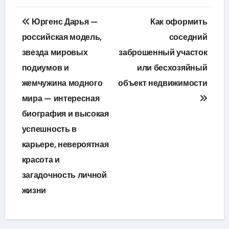
Навигация
Юргенс Дарья —
Как оформить
по
российская модель,
соседний
звезда мировых
заброшенный участок
записям
подиумов и
или бесхозяйный
жемчужина модного
объект недвижимости
мира — интересная
биография и высокая
успешность в
карьере, невероятная
красота и
загадочность личной
жизни