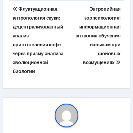
Навигация
Флуктуационная
Энтропийная
по
антропология скуки:
зоопсихология:
децентрализованный
информационная
записям
анализ
энтропия обучения
приготовления кофе
навыкам при
через призму анализа
фоновых
эволюционной
возмущениях
биологии