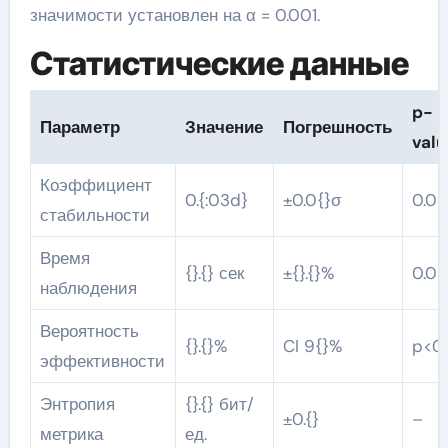
значимости установлен на α = 0.001.
Статистические данные
p-
Параметр
Значение
Погрешность
valu
Коэффициент
0.{:03d}
±0.0{}σ
0.0{
стабильности
Время
{}.{} сек
±{}.{}%
0.0{
наблюдения
Вероятность
{}.{}%
CI 9{}%
p<0.
эффективности
Энтропия
{}.{} бит/
±0.{}
–
метрика
ед.