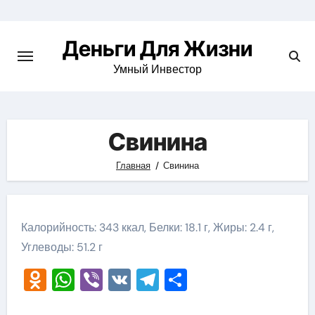
Перейти
к
Деньги Для Жизни
содержимому
Умный Инвестор
Свинина
Главная
Свинина
Калорийность: 343 ккал, Белки: 18.1 г, Жиры: 2.4 г,
Углеводы: 51.2 г
Odnoklassniki
WhatsApp
Viber
VK
Telegram
Отправить