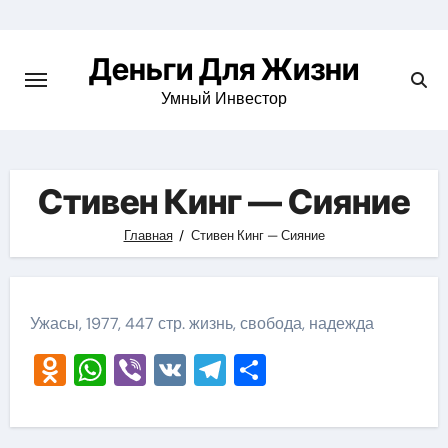
Перейти
к
Деньги Для Жизни
содержимому
Умный Инвестор
Стивен Кинг — Сияние
Главная
Стивен Кинг — Сияние
Ужасы, 1977, 447 стр. жизнь, свобода, надежда
Odnoklassniki
WhatsApp
Viber
VK
Telegram
Отправить