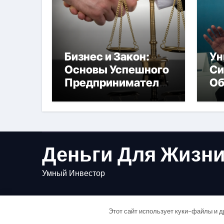
Бизнес и Закон:
Ун
Основы Успешного
Си
Предпринимательс
Об
тва
Бу
Деньги Для Жизн
Умный Инвестор
Этот сайт использует куки-файлы и д