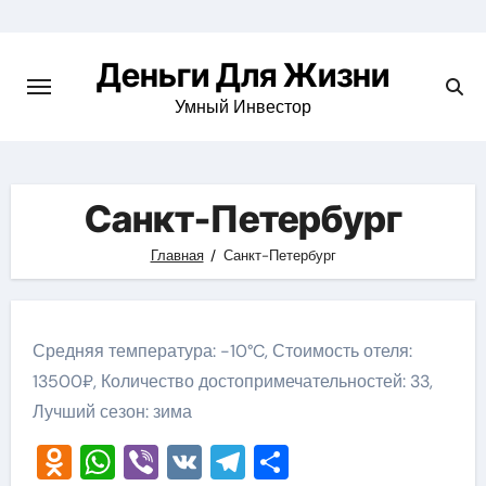
Перейти
к
Деньги Для Жизни
содержимому
Умный Инвестор
Санкт-Петербург
Главная
Санкт-Петербург
Средняя температура: -10°C, Стоимость отеля:
13500₽, Количество достопримечательностей: 33,
Лучший сезон: зима
Odnoklassniki
WhatsApp
Viber
VK
Telegram
Отправить