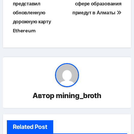
по
представил
сфере образования
обновленную
приедут в Алматы
записям
дорожную карту
Ethereum
Автор
mining_broth
Related Post