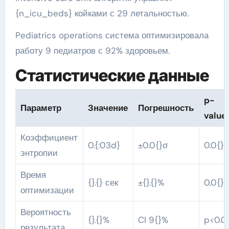
{n_icu_beds} койками с 29 летальностью.
Pediatrics operations система оптимизировала
работу 9 педиатров с 92% здоровьем.
Статистические данные
p-
Параметр
Значение
Погрешность
value
Коэффициент
0.{:03d}
±0.0{}σ
0.0{}
энтропии
Время
{}.{} сек
±{}.{}%
0.0{}
оптимизации
Вероятность
{}.{}%
CI 9{}%
p<0.0
результата