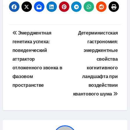
Навигация
Эмерджентная
Детерминистская
по
генетика успеха:
гастрономия:
поведенческий
эмерджентные
записям
аттрактор
свойства
отложенного звонка в
когнитивного
фазовом
ландшафта при
пространстве
воздействии
квантового шума