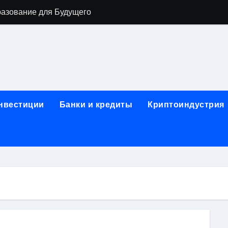
разование для Будущего
о охране труда с тренажёрами онлайн
ла в Москву и обратно по привлекательным ценам
) на СБЕР (Сбербанк) RUB (рубли)
2: Всё, что нужно знать
инвестиции
Банки и кредиты
Криптоиндустрия
н: Возможности и Преимущества
ра в компании ИНКОМ-Недвижимость
овых подписей
я Отдела Продаж?
спешного Предпринимательства